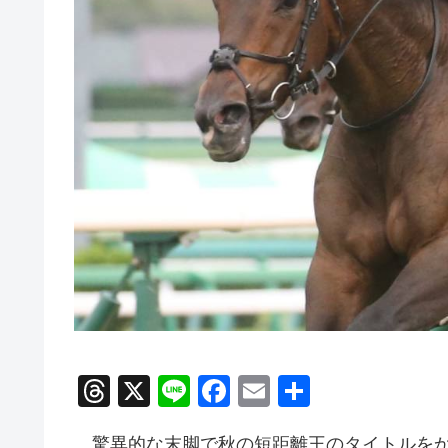
T
X
Li
F
E
共
hr
n
a
m
有
驚異的な末脚で秋の短距離王のタイトルをか