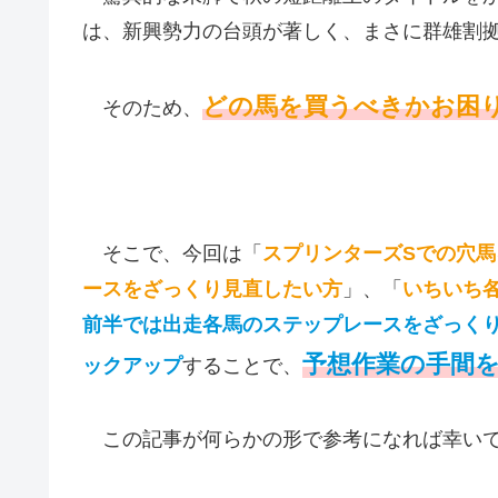
e
e
c
ail
は、新興勢力の台頭が著しく、まさに群雄割
a
e
d
b
どの馬を買うべきかお困
s
o
そのため、
o
k
そこで、今回は「
スプリンターズSでの穴馬
ースをざっくり見直したい方
」、「
いちいち
前半では出走各馬のステップレースをざっく
予想作業の手間
ックアップ
することで、
この記事が何らかの形で参考になれば幸い