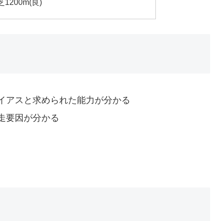
芝1200m(良)
イアスと求められた能力が分かる
走要因が分かる