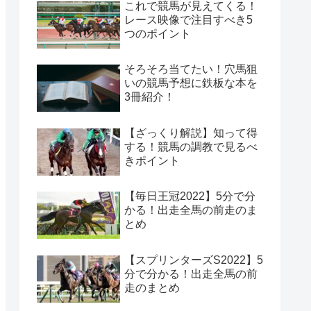
これで競馬が見えてくる！
レース映像で注目すべき5
つのポイント
そろそろ当てたい！穴馬狙
いの競馬予想に鉄板な本を
3冊紹介！
【ざっくり解説】知って得
する！競馬の調教で見るべ
きポイント
【毎日王冠2022】5分で分
かる！出走全馬の前走のま
とめ
【スプリンターズS2022】5
分で分かる！出走全馬の前
走のまとめ