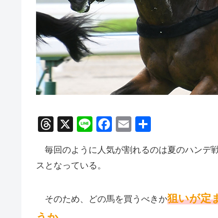
T
X
Li
F
E
共
hr
n
a
m
有
毎回のように人気が割れるのは夏のハンデ戦
e
e
c
ail
スとなっている。
a
e
d
b
狙いが定
s
o
そのため、どの馬を買うべきか
o
うか
。