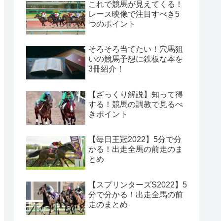
これで競馬が見えてくる！
レース映像で注目すべき5
つのポイント
そろそろ当てたい！穴馬狙
いの競馬予想に鉄板な本を
3冊紹介！
【ざっくり解説】知って得
する！競馬の調教で見るべ
きポイント
【毎日王冠2022】5分で分
かる！出走全馬の前走のま
とめ
【スプリンターズS2022】5
分で分かる！出走全馬の前
走のまとめ