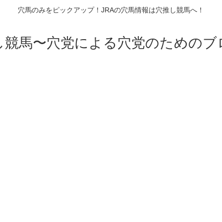
穴馬のみをピックアップ！JRAの穴馬情報は穴推し競馬へ！
し競馬〜穴党による穴党のためのブ