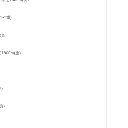
(やや重)
(良)
1800m(重)
)
良)
良)