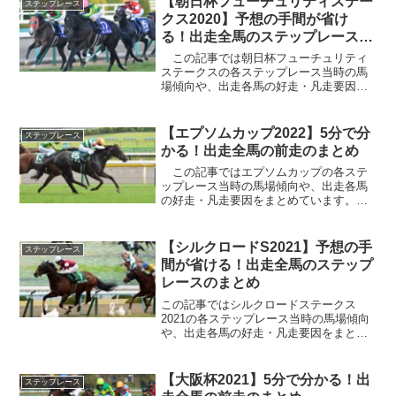
【朝日杯フューチュリティステー
ステップレース
クス2020】予想の手間が省け
る！出走全馬のステップレースの
まとめ
この記事では朝日杯フューチュリティ
ステークスの各ステップレース当時の馬
場傾向や、出走各馬の好走・凡走要因を
まとめています。穴馬発掘や人気馬の消
し材料の参考にご利用下さい。
【エプソムカップ2022】5分で分
ステップレース
かる！出走全馬の前走のまとめ
この記事ではエプソムカップの各ステ
ップレース当時の馬場傾向や、出走各馬
の好走・凡走要因をまとめています。穴
馬発掘や人気馬の消し材料等にご利用下
さい。
【シルクロードS2021】予想の手
ステップレース
間が省ける！出走全馬のステップ
レースのまとめ
この記事ではシルクロードステークス
2021の各ステップレース当時の馬場傾向
や、出走各馬の好走・凡走要因をまとめ
ています。穴馬発掘や人気馬の消し材料
の参考にご利用下さい。
【大阪杯2021】5分で分かる！出
ステップレース