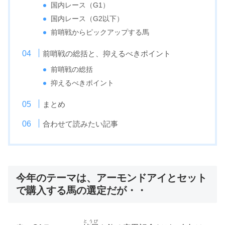
国内レース（G1）
国内レース（G2以下）
前哨戦からピックアップする馬
前哨戦の総括と、抑えるべきポイント
前哨戦の総括
抑えるべきポイント
まとめ
合わせて読みたい記事
今年のテーマは、アーモンドアイとセット
で購入する馬の選定だが・・
とうび