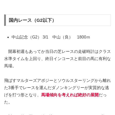
国内レース（G2以下）
中山記念（G2） 3/1 中山（良） 1800ｍ
開幕初週もあってか当日の芝レースの走破時計はクラス
水準タイムを上回り、終日インコースと前目の馬に有利な
馬場。
飛ばすマルターズアポジーとソウルスターリングから離れ
た3番手でレースを運んだダノンキングリーが実質的な逃
げを打つ形となり、
馬場傾向を考えれば絶好の展開
だっ
た。