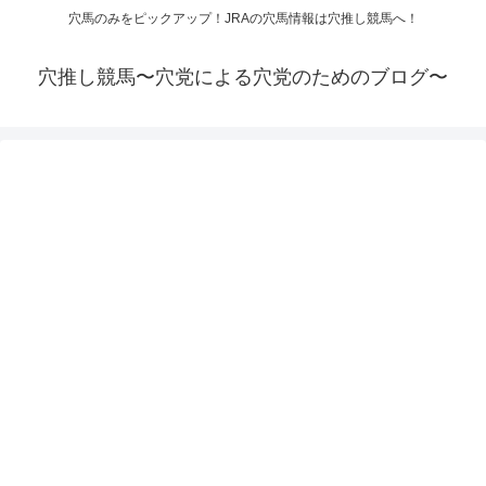
穴馬のみをピックアップ！JRAの穴馬情報は穴推し競馬へ！
穴推し競馬〜穴党による穴党のためのブログ〜