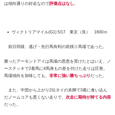
は傾向通りの好走なので
評価点はなし
。
ヴィクトリアマイル(G1) 5/17 東京（良） 1600ｍ
前日同様、逃げ・先行馬有利の前残り馬場であった。
勝ったアーモンドアイは馬場の恩恵を受けたとはいえ、ノ
ーステッキで2着馬に4馬身もの差を付けた走りは圧巻。
馬場傾向を加味しても、
非常に強い勝ちっぷり
だった。
また、中団から上がり2位タイの末脚で3着に食い込ん
だノームコアも悪くない走りで、
次走に期待が持てる内容
だった。