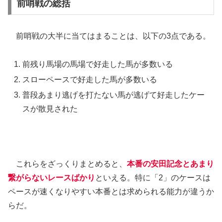
前哨戦の総括
前哨戦の大半に当てはまることは、以下の3点である。
前残り馬場の馬場で好走した馬が多数いる
スローペースで好走した馬が多数いる
普段あまり逃げを打たない馬が逃げて好走したケー
スが散見された
これらをざっくりまとめると、
本番の安田記念とあまり
繋がらないレースばかり
といえる。特に「2」のケースは
ペースが速くなりやすい本番とは求められる能力が違うか
らだ。