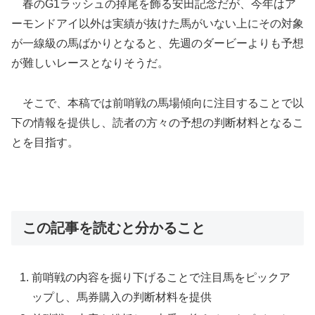
春のG1ラッシュの
掉尾
を飾る安田記念だが、今年はア
ーモンドアイ以外は実績が抜けた馬がいない上にその対象
が一線級の馬ばかりとなると、先週のダービーよりも予想
が難しいレースとなりそうだ。
そこで、本稿では前哨戦の馬場傾向に注目することで以
下の情報を提供し、読者の方々の予想の判断材料となるこ
とを目指す。
この記事を読むと分かること
前哨戦の内容を掘り下げることで注目馬をピックア
ップし、馬券購入の判断材料を提供