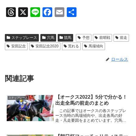
T
X
Li
F
E
共
hr
n
a
m
有
e
e
c
ail
ステップレース
穴馬
競馬
予想
前哨戦
前走
a
e
安田記念
安田記念2020
荒れる
馬場傾向
d
b
s
o
ロールス
o
関連記事
k
【オークス2022】5分で分かる！
ステップレース
出走全馬の前走のまとめ
この記事ではオークスの各ステップレ
ース当時の馬場傾向や、出走各馬の好
走・凡走要因をまとめています。穴馬発
掘や人気馬の消し材料等にご利用下さ
い。