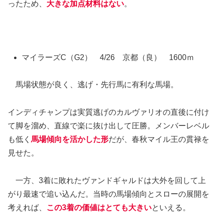
ったため、
大きな加点材料はない
。
マイラーズC（G2） 4/26 京都（良） 1600ｍ
馬場状態が良く、逃げ・先行馬に有利な馬場。
インディチャンプは実質逃げのカルヴァリオの直後に付け
て脚を溜め、直線で楽に抜け出して圧勝。メンバーレベル
も低く
馬場傾向を活かした形
だが、春秋マイル王の貫禄を
見せた。
一方、3着に敗れたヴァンドギャルドは大外を回して上
がり最速で追い込んだ。当時の馬場傾向とスローの展開を
考えれば、
この3着の価値はとても大きい
といえる。