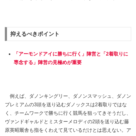
抑えるべきポイント
「アーモンドアイに勝ちに行く」陣営と「2着取りに
専念する」陣営の見極めが重要
例えば、ダノンキングリー、ダノンスマッシュ、ダノン
プレミアムの3頭を送り込むダノックスは2着取りではな
く、チームワークで勝ちに行く競馬を狙ってきそうだし、
ヴァンドギャルドとミスターメロディの2頭を送り込む藤
原英昭厩舎も指をくわえて見ているだけとは思えない。ア