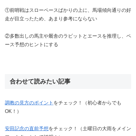
①前哨戦はスローペースばかりの上に、馬場傾向通りの好
走が目立ったため、あまり参考にならない
②多数出しの馬主や厩舎のラビットとエースを推理し、ペ
ース予想のヒントにする
合わせて読みたい記事
調教の見方のポイント
をチェック！（初心者からでも
OK！）
安田記念の直前予想
をチェック！（土曜日の大雨をメイン