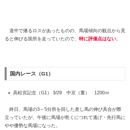
道中で捲るロスがあったものの、馬場傾向の観点から見
ると伸びる箇所を走っていたので、
特に評価点はない
。
国内レース（G1）
高松宮記念（G1） 3/29 中京（重） 1200ｍ
終日、馬場の3～5分所を回した差し馬の伸び具合が際
立っていたが、午後に馬場が乾くにつれて逃げ・先行馬に
やや優勢な馬場になった。