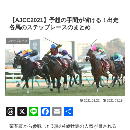
【AJCC2021】予想の手間が省ける！出走
各馬のステップレースのまとめ
ステップレース
2021.01.22
2021.03.19
T
X
Li
F
E
共
hr
n
a
m
有
菊花賞から参戦した3頭の4歳牡馬の人気が目される