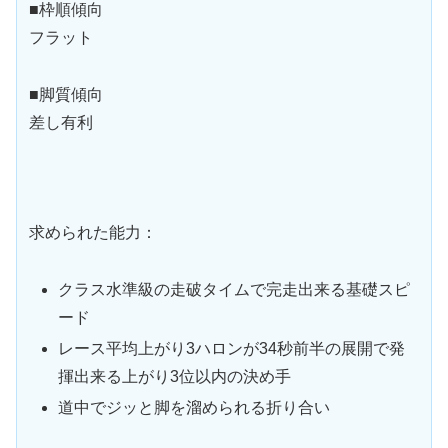
■枠順傾向
フラット
■脚質傾向
差し有利
求められた能力：
クラス水準級の走破タイムで完走出来る基礎スピ
ード
レース平均上がり3ハロンが34秒前半の展開で発
揮出来る上がり3位以内の決め手
道中でジッと脚を溜められる折り合い