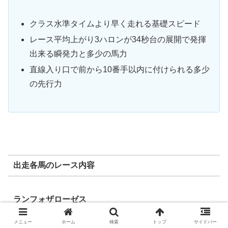
クラス水準タイムより早く走れる基礎スピード
レース平均上がり3ハロンが34秒台の展開で発揮
出来る瞬発力と多少の馬力
直線入り口で前から10番手以内に付けられる多少
の先行力
出走各馬のレース内容
ランフォザローゼス
メニュー
ホーム
検索
トップ
サイドバー