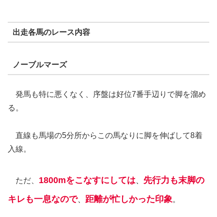
出走各馬のレース内容
ノーブルマーズ
発馬も特に悪くなく、序盤は好位7番手辺りで脚を溜め
る。
直線も馬場の5分所からこの馬なりに脚を伸ばして8着
入線。
1800mをこなすにしては
先行力も末脚の
ただ、
、
キレも一息なので
距離が忙しかった印象
、
。