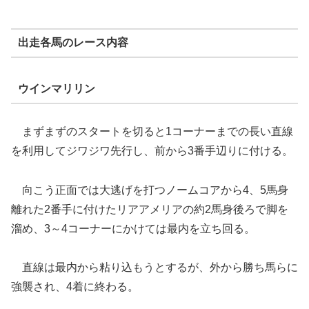
出走各馬のレース内容
ウインマリリン
まずまずのスタートを切ると1コーナーまでの長い直線
を利用してジワジワ先行し、前から3番手辺りに付ける。
向こう正面では大逃げを打つノームコアから4、5馬身
離れた2番手に付けたリアアメリアの約2馬身後ろで脚を
溜め、3～4コーナーにかけては最内を立ち回る。
直線は最内から粘り込もうとするが、外から勝ち馬らに
強襲され、4着に終わる。