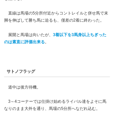
直線は馬場の5分所付近からコントレイルと併せ馬で末
脚を伸ばして勝ち馬に迫るも、僅差の2着に終わった。
展開と馬場は向いたが、
3着以下を3馬身以上ちぎった
のは素直に評価出来る
。
サトノフラッグ
道中は後方待機。
3～4コーナーでは仕掛け始めるライバル達をよそに馬
なりのまま大外を通り、馬場の5分所へなだれ込む。