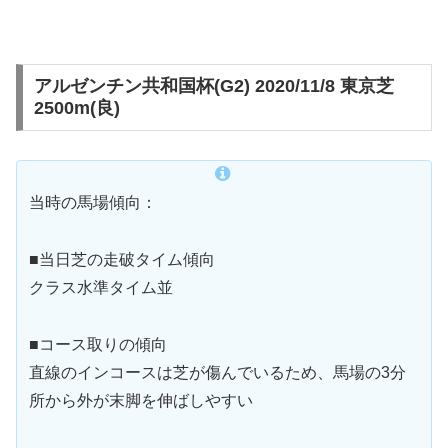
アルゼンチン共和国杯(G2) 2020/11/8 東京芝
2500m(良)
当時の馬場傾向：
■当日芝の走破タイム傾向
クラス水準タイム並
■コース取りの傾向
直線のインコースは芝が傷んでいるため、馬場の3分
所から外が末脚を伸ばしやすい