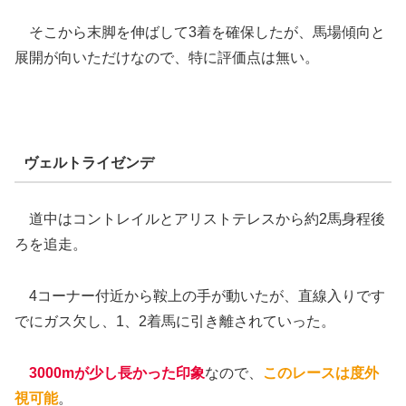
そこから末脚を伸ばして3着を確保したが、馬場傾向と
展開が向いただけなので、特に評価点は無い。
ヴェルトライゼンデ
道中はコントレイルとアリストテレスから約2馬身程後
ろを追走。
4コーナー付近から鞍上の手が動いたが、直線入りです
でにガス欠し、1、2着馬に引き離されていった。
3000mが少し長かった印象
なので、
このレースは度外
視可能
。