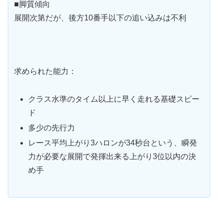
■脚質傾向
展開次第だが、後方10番手以下の追い込みは不利
求められた能力：
クラス水準のタイム以上に早く走れる基礎スピー
ド
多少の先行力
レース平均上がり3ハロンが34秒台という、瞬発
力が必要な展開で発揮出来る上がり3位以内の決
め手