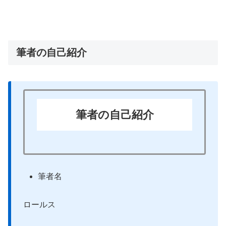
筆者の自己紹介
筆者の自己紹介
筆者名
ロールス