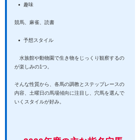
趣味
競馬、麻雀、読書
予想スタイル
水族館や動物園で生き物をじっくり観察するの
が楽しみの1つ。
そんな性質から、各馬の調教とステップレースの
内容、土曜日の馬場傾向に注目し、穴馬を選んで
いくスタイルが好み。