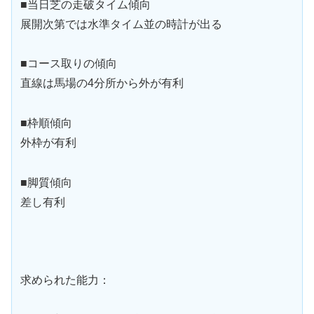
■当日芝の走破タイム傾向
展開次第では水準タイム並の時計が出る
■コース取りの傾向
直線は馬場の4分所から外が有利
■枠順傾向
外枠が有利
■脚質傾向
差し有利
求められた能力：