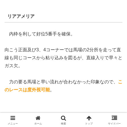
リアアメリア
内枠を利して好位5番手を確保。
向こう正面及び3、4コーナーでは馬場の2分所を走って直
線も同じコースから粘り込みを図るが、直線入りで早々と
ガス欠。
力の要る馬場と早い流れが合わなかった印象なので、
こ
のレースは度外視可能
。
ウインマリリン
メニュー
ホーム
検索
トップ
サイドバー