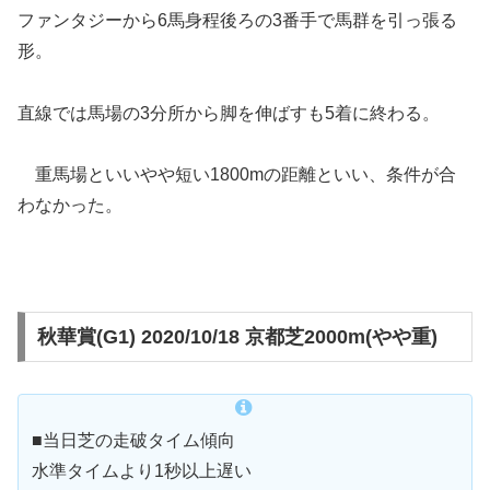
ファンタジーから6馬身程後ろの3番手で馬群を引っ張る
形。
直線では馬場の3分所から脚を伸ばすも5着に終わる。
重馬場といいやや短い1800mの距離といい、条件が合
わなかった。
秋華賞(G1) 2020/10/18 京都芝2000m(やや重)
■当日芝の走破タイム傾向
水準タイムより1秒以上遅い