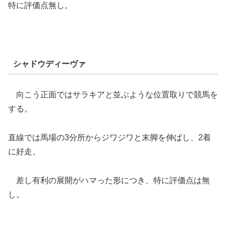
特に評価点無し。
シャドウディーヴァ
向こう正面ではサラキアと並ぶような位置取りで競馬を
する。
直線では馬場の3分所からジワジワと末脚を伸ばし、2着
に好走。
差し有利の展開がハマった形につき、特に評価点は無
し。