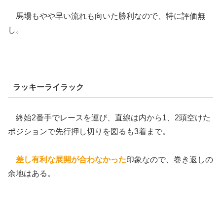
馬場もやや早い流れも向いた勝利なので、特に評価無
し。
ラッキーライラック
終始2番手でレースを運び、直線は内から1、2頭空けた
ポジションで先行押し切りを図るも3着まで。
差し有利な展開が合わなかった
印象なので、巻き返しの
余地はある。