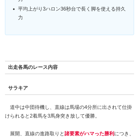
平均上がり3ハロン36秒台で長く脚を使える持久
力
出走各馬のレース内容
サラキア
道中は中団待機し、直線は馬場の4分所に出されて仕掛
けられると2着馬を3馬身突き放して優勝。
展開、直線の進路取りと
諸要素がハマった勝利
につき、