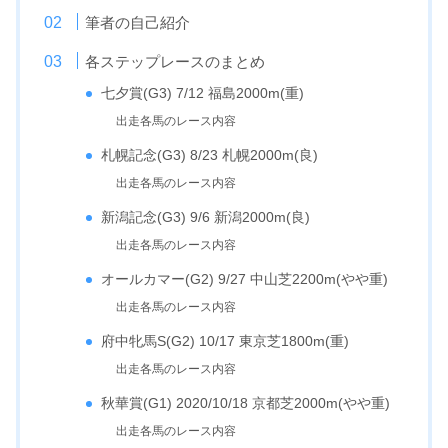
筆者の自己紹介
各ステップレースのまとめ
七夕賞(G3) 7/12 福島2000m(重)
出走各馬のレース内容
札幌記念(G3) 8/23 札幌2000m(良)
出走各馬のレース内容
新潟記念(G3) 9/6 新潟2000m(良)
出走各馬のレース内容
オールカマー(G2) 9/27 中山芝2200m(やや重)
出走各馬のレース内容
府中牝馬S(G2) 10/17 東京芝1800m(重)
出走各馬のレース内容
秋華賞(G1) 2020/10/18 京都芝2000m(やや重)
出走各馬のレース内容