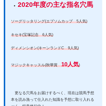
202
0
年度の主な指名穴馬
ソーグリッタリング(エプソムカップ 5人気)
キセキ(宝塚記念 6人気)
ディメンシオン(キーンランドC 9人気)
10人気
マジックキャッスル(秋華賞
)
更なる穴馬をお届けするべく、現在は競馬予想
本を読み漁って仕入れた知識を予想に取り入れる