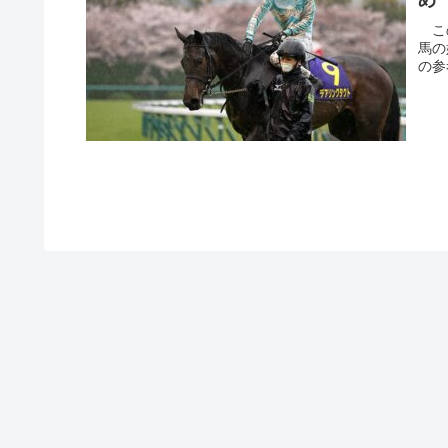
この
馬の
の参