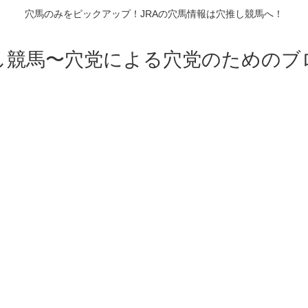
穴馬のみをピックアップ！JRAの穴馬情報は穴推し競馬へ！
し競馬〜穴党による穴党のためのブ