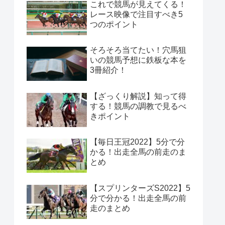
これで競馬が見えてくる！
レース映像で注目すべき5
つのポイント
そろそろ当てたい！穴馬狙
いの競馬予想に鉄板な本を
3冊紹介！
【ざっくり解説】知って得
する！競馬の調教で見るべ
きポイント
【毎日王冠2022】5分で分
かる！出走全馬の前走のま
とめ
【スプリンターズS2022】5
分で分かる！出走全馬の前
走のまとめ