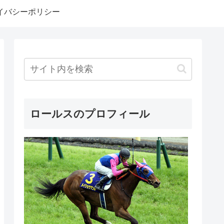
イバシーポリシー
ロールスのプロフィール