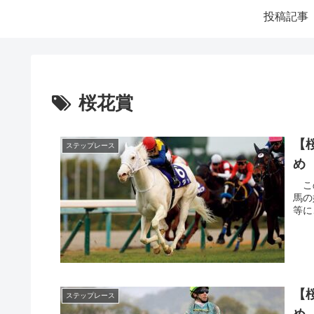
投稿記事
桜花賞
【
ステップレース
め
この
馬の
等に
【
ステップレース
め